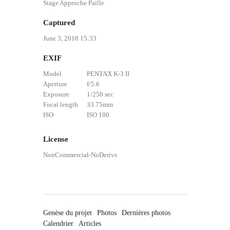
Stage Approche Paille
Captured
June 3, 2018 15:33
EXIF
Model
PENTAX K-3 II
Aperture
f/5.6
Exposure
1/250 sec
Focal length
33.75mm
ISO
ISO 100
License
NonCommercial-NoDerivs
Genèse du projet
Photos
Dernières photos
Calendrier
Articles