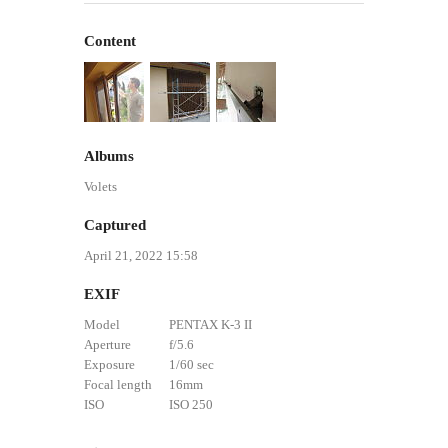
Content
Albums
Volets
Captured
April 21, 2022 15:58
EXIF
Model
PENTAX K-3 II
Aperture
f/5.6
Exposure
1/60 sec
Focal length
16mm
ISO
ISO 250