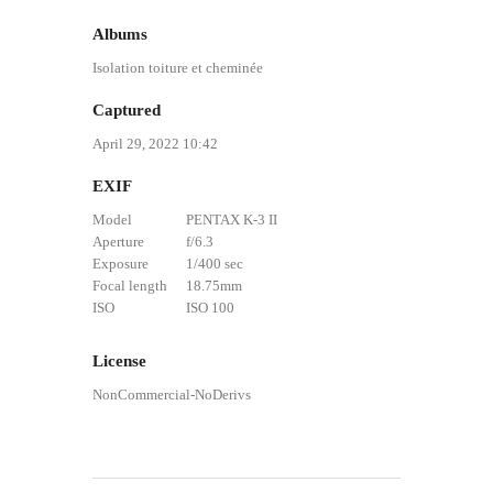
Albums
Isolation toiture et cheminée
Captured
April 29, 2022 10:42
EXIF
Model
PENTAX K-3 II
Aperture
f/6.3
Exposure
1/400 sec
Focal length
18.75mm
ISO
ISO 100
License
NonCommercial-NoDerivs